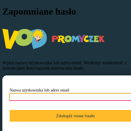
Zapomniane hasło
VOD P
Wpisz nazwę użytkownika lub adres email. Wyślemy wiadomość z
instrukcjami dotyczącymi resetowania hasła.
Nazwa użytkownika lub adres email