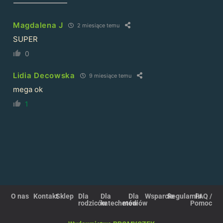
Magdalena J
2 miesiące temu
SUPER
0
Lidia Decowska
9 miesiące temu
mega ok
1
O nas
Kontakt
Sklep
Dla
Dla
Dla
Wsparcie
Regulamin
FAQ /
rodziców
katechetów
mediów
Pomoc