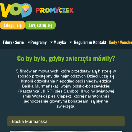
Zaloguj się
Zarejestruj się
Filmy / Serie
Programy
Muzyka
Regulamin
Kontakt
Kody / Vouche
Co by było, gdyby zwierzęta mówiły?
5 filmów animowanych, które przedstawiają historię w
sposób przystępny dla najmłodszych Dzieci uczą się
historii odzyskania niepodległości (niedźwiedzica
Baśka Murmańska), wojny polsko-bolszewickiej
(Kasztanka), II RP (pies Sambo), II wojny światowej
(miś Wojtek i pies Ciapek), której narratorami i
jednocześnie głównymi bohaterami są słynne
zwierzęta.
Baśka Murmańska