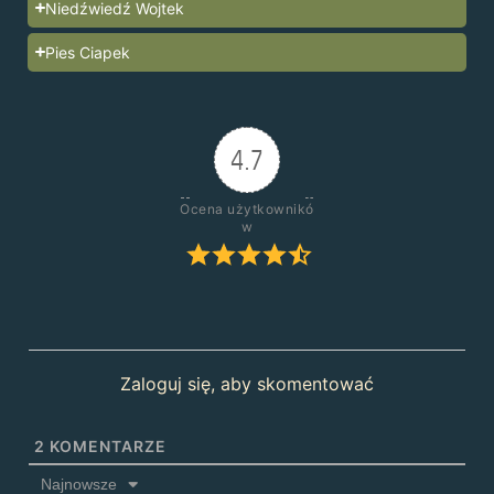
Niedźwiedź Wojtek
Pies Ciapek
4.7
Ocena użytkownikó
w
Zaloguj się, aby skomentować
2
KOMENTARZE
Najnowsze