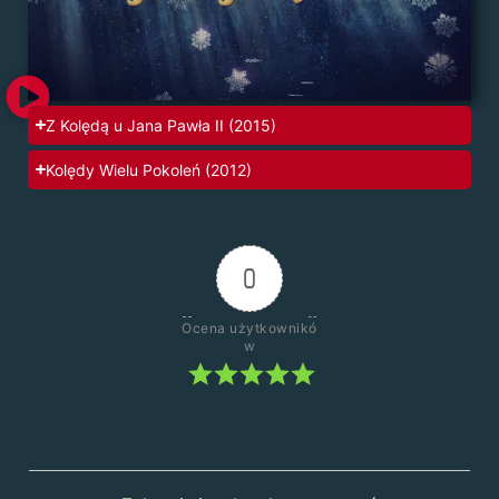
Z Kolędą u Jana Pawła II (2015)
Kolędy Wielu Pokoleń (2012)
0
Ocena użytkownikó
w