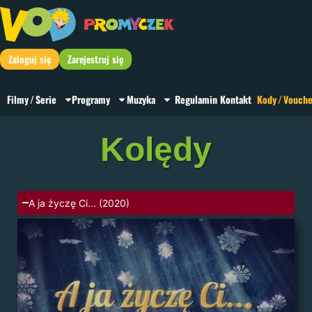
Zaloguj się
Zarejestruj się
Filmy / Serie
Programy
Muzyka
Regulamin
Kontakt
Kody / Vouche
Kolędy
A ja życzę Ci... (2020)