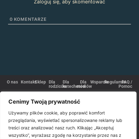
Zaloguj się, aby skomentować
0
KOMENTARZE
O nas
Kontakt
Sklep
Dla
Dla
Dla
Wsparcie
Regulamin
FAQ /
rodziców
katechetów
mediów
Pomoc
Wydawnictwo PROMYCZEK
Cenimy Twoją prywatność
Plac Kolegiacki 1
33-300 Nowy Sącz
Używamy plików cookie, aby poprawić komfort
e-mail:
vod@promyczek.pl
telefon stac.
(18) 443 44 00
przeglądania, wyświetlać spersonalizowane reklamy lub
telefon kom.
(+48) 605 060 388
treści oraz analizować nasz ruch. Klikając „Akceptuj
wszystko”, wyrażasz zgodę na korzystanie przez nas z